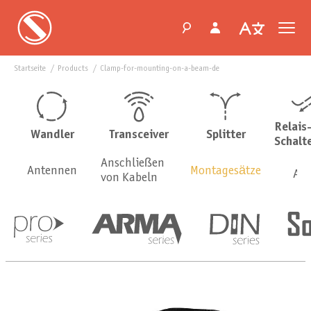
Startseite
products
clamp-for-mounting-on-a-beam-de
Relais
Wandler
Transceiver
Splitter
Schalt
Anschließen
Antennen
Montagesätze
Ada
von Kabeln