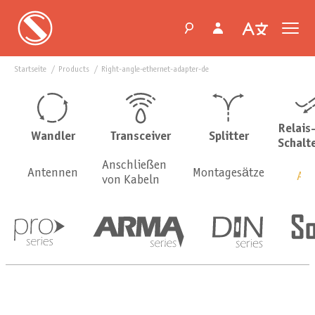
Startseite
products
right-angle-ethernet-adapter-de
Relais
Wandler
Transceiver
Splitter
Schalt
Anschließen
Antennen
Montagesätze
Ada
von Kabeln