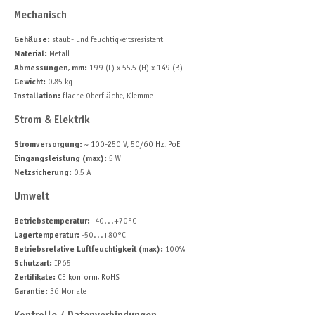
Mechanisch
Gehäuse:
staub- und feuchtigkeitsresistent
Material:
Metall
Abmessungen
,
mm:
199 (L) x 55,5 (H) x 149 (B)
Gewicht:
0,85 kg
Installation:
flache Oberfläche, Klemme
Strom & Elektrik
Stromversorgung:
~ 100-250 V, 50/60 Hz, PoE
Eingangsleistung (max):
5 W
Netzsicherung:
0,5 A
Umwelt
Betriebstemperatur:
-40...+70°C
Lagertemperatur:
-50...+80°C
Betriebsrelative Luftfeuchtigkeit (max):
100%
Schutzart:
IP65
Zertifikate:
CE konform, RoHS
Garantie:
36 Monate