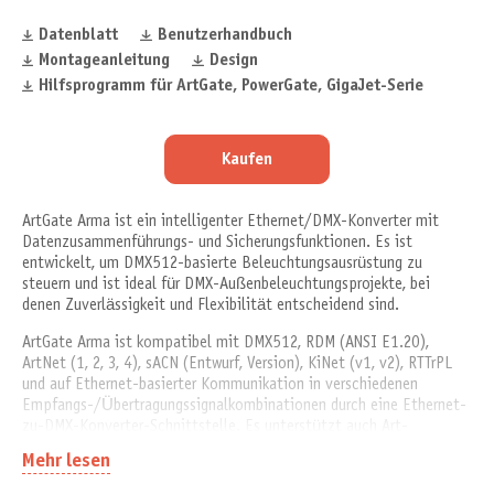
Datenblatt
Benutzerhandbuch
Montageanleitung
Design
Hilfsprogramm für ArtGate, PowerGate, GigaJet-Serie
Kaufen
ArtGate Arma ist ein intelligenter Ethernet/DMX-Konverter mit
Datenzusammenführungs- und Sicherungsfunktionen. Es ist
entwickelt, um DMX512-basierte Beleuchtungsausrüstung zu
steuern und ist ideal für DMX-Außenbeleuchtungsprojekte, bei
denen Zuverlässigkeit und Flexibilität entscheidend sind.
ArtGate Arma ist kompatibel mit DMX512, RDM (ANSI E1.20),
ArtNet (1, 2, 3, 4), sACN (Entwurf, Version), KiNet (v1, v2), RTTrPL
und auf Ethernet-basierter Kommunikation in verschiedenen
Empfangs-/Übertragungssignalkombinationen durch eine Ethernet-
zu-DMX-Konverter-Schnittstelle. Es unterstützt auch Art-
Net/sACN-zu-DMX-Workflows und gewährleistet nahtlose DMX-
Mehr lesen
über-Ethernet-Steuerung.