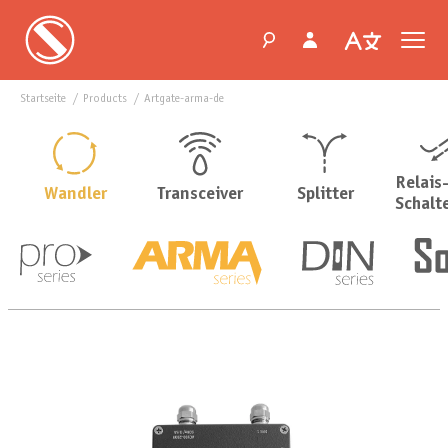
Startseite
products
artgate-arma-de
Relais
Wandler
Transceiver
Splitter
Schalt