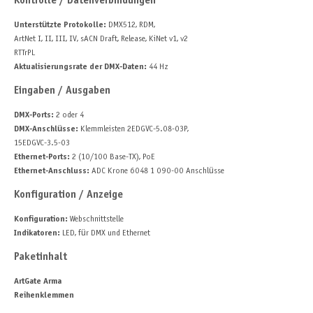
Kontrolle / Datenverbindungen
Unterstützte Protokolle:
DMX512, RDM,
ArtNet I, II, III, IV, sACN Draft, Release, KiNet v1, v2
RTTrPL
Aktualisierungsrate der DMX-Daten:
44 Hz
Eingaben / Ausgaben
DMX-Ports:
2 oder 4
DMX-Anschlüsse:
Klemmleisten 2EDGVC-5.08-03P,
15EDGVC-3.5-03
Ethernet-Ports:
2 (10/100 Base-TX), PoE
Ethernet-Anschluss:
ADC Krone 6048 1 090-00 Anschlüsse
Konfiguration / Anzeige
Konfiguration:
Webschnittstelle
Indikatoren:
LED, für DMX und Ethernet
Paketinhalt
ArtGate Arma
Reihenklemmen