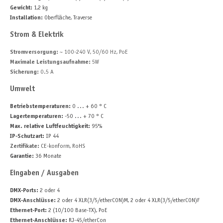
Gewicht:
1,2 kg
Installation:
Oberfläche, Traverse
Strom & Elektrik
Stromversorgung:
~ 100-240 V, 50/60 Hz, PoE
Maximale Leistungsaufnahme:
5W
Sicherung:
0.5 A
Umwelt
Betriebstemperaturen:
0 ... + 60 ° C
Lagertemperaturen:
-50 ... + 70 ° C
Max. relative Luftfeuchtigkeit:
95%
IP-Schutzart:
IP 44
Zertifikate:
CE-konform, RoHS
Garantie:
36 Monate
Eingaben / Ausgaben
DMX-Ports:
2 oder 4
DMX-Anschlüsse:
2 oder 4 XLR(3/5/etherCON)M, 2 oder 4 XLR(3/5/etherCON)F
Ethernet-Port:
2 (10/100 Base-TX), PoE
Ethernet-Anschlüsse:
RJ-45/etherCon