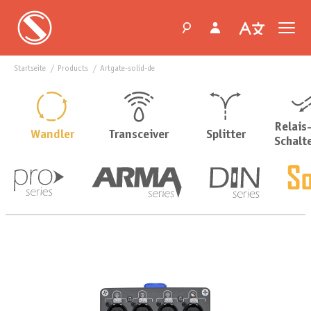
Startseite
products
artgate-solid-de
Relais
Wandler
Transceiver
Splitter
Schalt