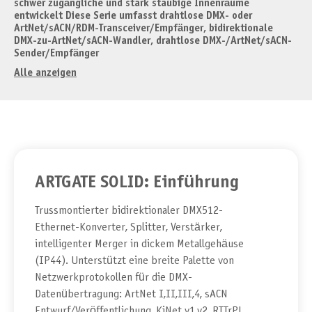
schwer zugängliche und stark staubige Innenräume
entwickelt Diese Serie umfasst drahtlose DMX- oder
ArtNet/sACN/RDM-Transceiver/Empfänger, bidirektionale
DMX-zu-ArtNet/sACN-Wandler, drahtlose DMX-/ArtNet/sACN-
Sender/Empfänger
Alle anzeigen
ARTGATE SOLID: Einführung
Trussmontierter bidirektionaler DMX512-
Ethernet-Konverter, Splitter, Verstärker,
intelligenter Merger in dickem Metallgehäuse
(IP44). Unterstützt eine breite Palette von
Netzwerkprotokollen für die DMX-
Datenübertragung: ArtNet I,II,III,4, sACN
Entwurf/Veröffentlichung, KiNet v1,v2, RTTrPL.