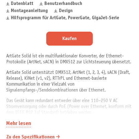
Datenblatt
Benutzerhandbuch
Montageanleitung
Design
Hilfsprogramm für ArtGate, PowerGate, GigaJet-Serie
Kaufen
ArtGate Solid ist ein multifunktionaler Konverter, der Ethernet-
Protokolle (ArtNet, sACN) in DMX512 zur Lichtsteuerung übersetzt.
ArtGate Solid unterstützt DMX512, ArtNet (1, 2, 3, 4), sACN (Draft,
Release), KiNet (v1, v2), RTTrPL und Ethernet-basierte
Kommunikation in einer Vielzahl von
Signalempfangs-/Sendekombinationen über Ethernet.
Das Gerät kann redundant entweder über eine 110–250 V AC
Stromversorgung oder durch PoE (Power over Ethernet, konform mit
dem IEEE 802.3af Standard) betrieben werden.
Zusätzliches Ethernet-Equipment kann über den integrierten 2-Port
Mehr lesen
10/100 Mbps Switch angeschlossen werden.
Zu den Spezifikationen