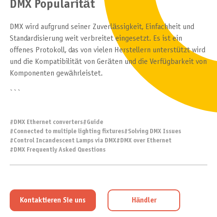
DMX Popularität
DMX wird aufgrund seiner Zuverlässigkeit, Einfachheit und
Standardisierung weit verbreitet eingesetzt. Es ist ein
offenes Protokoll, das von vielen Herstellern unterstützt wird
und die Kompatibilität von Geräten und die Verfügbarkeit von
Komponenten gewährleistet.
```
#
DMX Ethernet converters
#
Guide
#
Connected to multiple lighting fixtures
#
Solving DMX Issues
#
Control Incandescent Lamps via DMX
#
DMX over Ethernet
#
DMX Frequently Asked Questions
Kontaktieren Sie uns
Händler