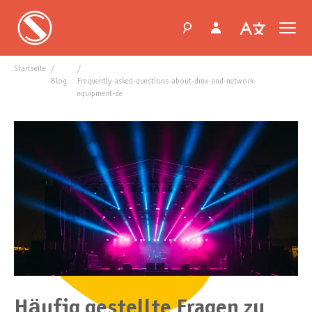
Startseite
blog
frequently-asked-questions-about-dmx-and-network-
equipment-de
Häufig gestellte Fragen zu