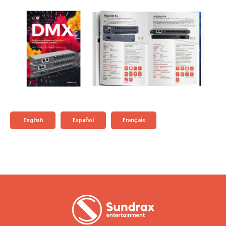
English
Español
Français