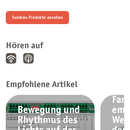
Sundrax-Produkte ansehen
Hören auf
Empfohlene Artikel
Farb
Bewegung und
emo
Rhythmus des
Wer