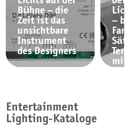
Lichts auf der
den
Bühne – die
Lich
Zeit ist das
– b
unsichtbare
Farb
Instrument
Sät
des Designers
Tem
mit
Entertainment
Lighting-Kataloge