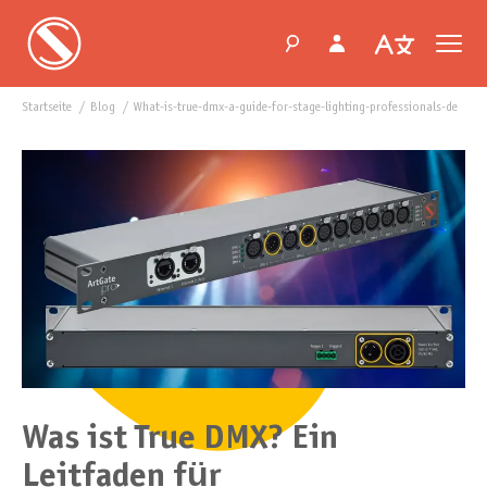
Startseite
blog
what-is-true-dmx-a-guide-for-stage-lighting-professionals-de
Was ist True DMX? Ein
Leitfaden für