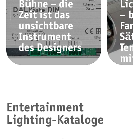
Bühne – die
Lich
Zeit ist das
– b
unsichtbare
Farb
Instrument
Sät
des Designers
Tem
mit
Entertainment
Lighting-Kataloge