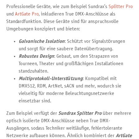
Professionelle Geräte, wie zum Beispiel Sundrax’s
Splitter Pro
und
ArtGate Pro
, inkludieren True DMX-Anschlüsse als
Standardfunktion. Diese Geräte sind für anspruchsvolle
Umgebungen konzipiert und bieten:
Galvanische Isolation
: Schützt vor Signalstörungen
und sorgt für eine saubere Datenübertragung.
Robustes Design
: Gebaut, um den Strapazen von
Tourneen, Theater und großflächigen Installationen
standzuhalten.
Multiprotokoll-Unterstützung
: Kompatibel mit
DMX512, RDM, ArtNet, sACN und mehr, wodurch sie
vielseitig für moderne Beleuchtungsnetzwerke
einsetzbar sind.
Zum Beispiel verfügt der
Sundrax Splitter Pro
über mehrere
optisch isolierte DMX-Anschlüsse neben True DMX-
Ausgängen, sodass Techniker weitläufige, fehlertolerante
Netzwerke aufbauen können. Ähnlich kombiniert der
ArtGate