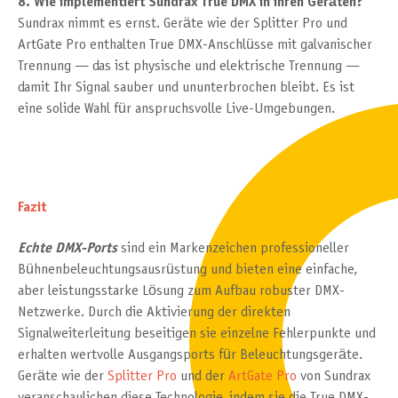
8. Wie implementiert Sundrax True DMX in ihren Geräten?
Sundrax nimmt es ernst. Geräte wie der Splitter Pro und
ArtGate Pro enthalten True DMX-Anschlüsse mit galvanischer
Trennung — das ist physische und elektrische Trennung —
damit Ihr Signal sauber und ununterbrochen bleibt. Es ist
eine solide Wahl für anspruchsvolle Live-Umgebungen.
Fazit
Echte DMX-Ports
sind ein Markenzeichen professioneller
Bühnenbeleuchtungsausrüstung und bieten eine einfache,
aber leistungsstarke Lösung zum Aufbau robuster DMX-
Netzwerke. Durch die Aktivierung der direkten
Signalweiterleitung beseitigen sie einzelne Fehlerpunkte und
erhalten wertvolle Ausgangsports für Beleuchtungsgeräte.
Geräte wie der
Splitter Pro
und der
ArtGate Pro
von Sundrax
veranschaulichen diese Technologie, indem sie die True DMX-