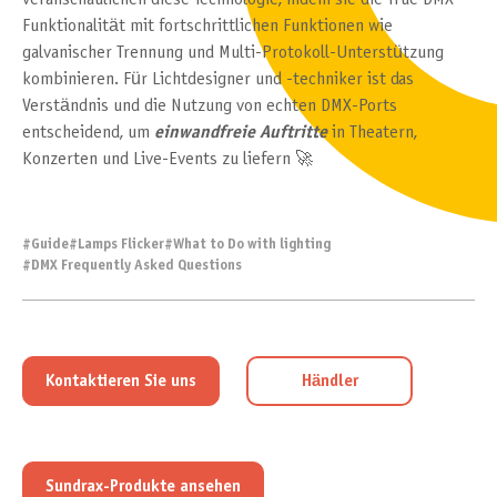
Funktionalität mit fortschrittlichen Funktionen wie
galvanischer Trennung und Multi-Protokoll-Unterstützung
kombinieren. Für Lichtdesigner und -techniker ist das
Verständnis und die Nutzung von echten DMX-Ports
entscheidend, um
einwandfreie Auftritte
in Theatern,
Konzerten und Live-Events zu liefern 🚀
#
Guide
#
Lamps Flicker
#
What to Do with lighting
#
DMX Frequently Asked Questions
Kontaktieren Sie uns
Händler
Sundrax-Produkte ansehen