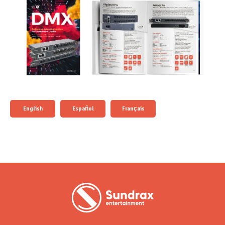
English
Español
Français