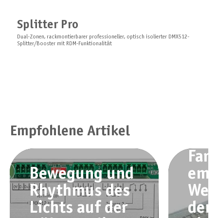
Splitter Pro
Dual-Zonen, rackmontierbarer professioneller, optisch isolierter DMX512-
Splitter/Booster mit RDM-Funktionalität
Empfohlene Artikel
Farb
Bewegung und
emo
Rhythmus des
Wer
Lichts auf der
den