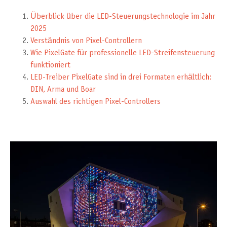
Überblick über die LED-Steuerungstechnologie im Jahr
2025
Verständnis von Pixel-Controllern
Wie PixelGate für professionelle LED-Streifensteuerung
funktioniert
LED-Treiber PixelGate sind in drei Formaten erhältlich:
DIN, Arma und Boar
Auswahl des richtigen Pixel-Controllers