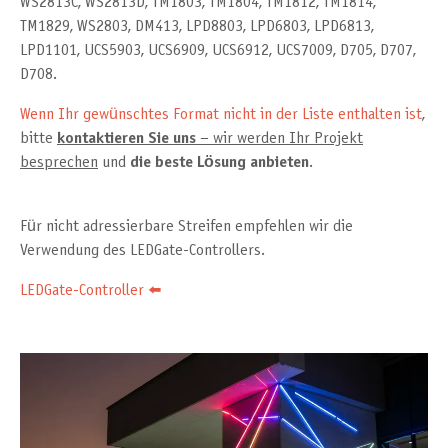
WS2813C, WS2813D, TM1803, TM1804, TM1812, TM1814,
TM1829, WS2803, DM413, LPD8803, LPD6803, LPD6813,
LPD1101, UCS5903, UCS6909, UCS6912, UCS7009, D705, D707,
D708.
Wenn Ihr gewünschtes Format nicht in der Liste enthalten ist
,
bitte
kontaktieren Sie uns
– wir werden Ihr Projekt
besprechen
und
die beste Lösung anbieten
.
Für nicht adressierbare Streifen empfehlen wir die
Verwendung des LEDGate-Controllers.
LEDGate-Controller ⬅️