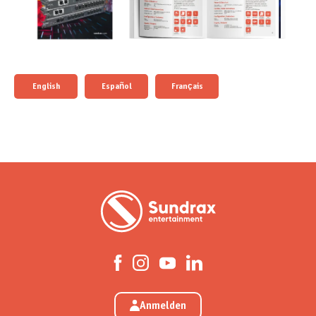
English
Español
Français
Anmelden