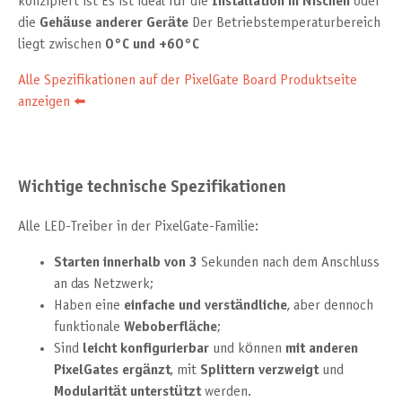
konzipiert ist Es ist ideal für die
Installation in Nischen
oder
die
Gehäuse anderer Geräte
Der Betriebstemperaturbereich
liegt zwischen
0°C und +60°C
Alle Spezifikationen auf der PixelGate Board Produktseite
anzeigen ⬅️
Wichtige technische Spezifikationen
Alle LED-Treiber in der PixelGate-Familie:
Starten innerhalb von 3
Sekunden nach dem Anschluss
an das Netzwerk;
Haben eine
einfache und verständliche
, aber dennoch
funktionale
Weboberfläche
;
Sind
leicht konfigurierbar
und können
mit anderen
PixelGates ergänzt
, mit
Splittern verzweigt
und
Modularität unterstützt
werden.