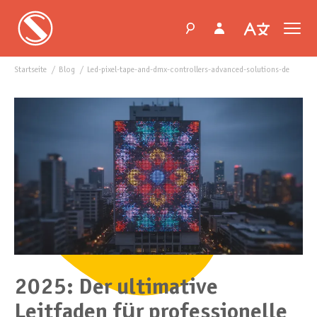
Startseite
blog
led-pixel-tape-and-dmx-controllers-advanced-solutions-de
2025: Der ultimative
Leitfaden für professionelle