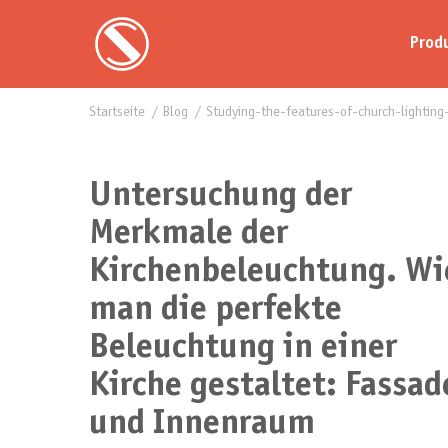
Prod
Startseite
blog
studying-the-features-of-church-lightin
Untersuchung der
Merkmale der
Kirchenbeleuchtung. Wi
man die perfekte
Beleuchtung in einer
Kirche gestaltet: Fassad
und Innenraum