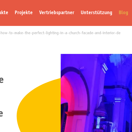
ukte
Projekte
Vertriebspartner
Unterstützung
Blog
g-how-to-make-the-perfect-lighting-in-a-church-facade-and-interior-de
e
e